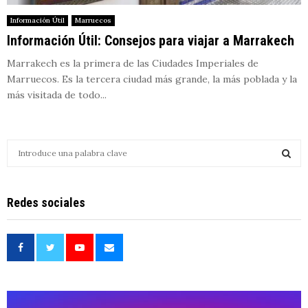
Información Útil
Marruecos
Información Útil: Consejos para viajar a Marrakech
Marrakech es la primera de las Ciudades Imperiales de
Marruecos. Es la tercera ciudad más grande, la más poblada y la
más visitada de todo...
S
e
a
S
r
Redes sociales
c
E
h
f
A
o
r
R
:
C