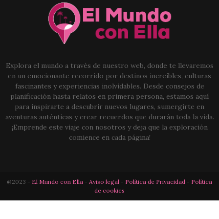
Explora el mundo a través de nuestro web, donde te llevaremos
en un emocionante recorrido por destinos increíbles, culturas
fascinantes y experiencias inolvidables. Desde consejos de
planificación hasta relatos en primera persona, estamos aquí
para inspirarte a descubrir nuevos lugares, sumergirte en
aventuras auténticas y crear recuerdos que durarán toda la vida.
¡Emprende este viaje con nosotros y deja que la exploración
comience en cada página!
@2023 -
El Mundo con Ella
-
Aviso legal
-
Política de Privacidad
-
Política
de cookies