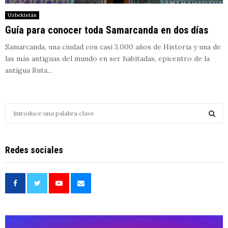
Uzbekistán
Guía para conocer toda Samarcanda en dos días
Samarcanda, una ciudad con casi 3.000 años de Historia y una de
las más antiguas del mundo en ser habitadas, epicentro de la
antigua Ruta...
S
e
a
S
r
Redes sociales
c
E
h
f
A
o
r
R
:
C