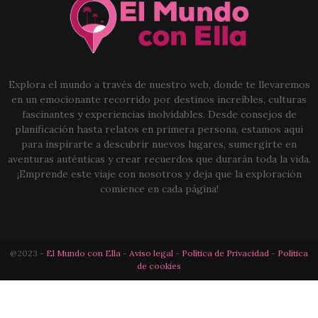
Explora el mundo a través de nuestro web, donde te llevaremos
en un emocionante recorrido por destinos increíbles, culturas
fascinantes y experiencias inolvidables. Desde consejos de
planificación hasta relatos en primera persona, estamos aquí
para inspirarte a descubrir nuevos lugares, sumergirte en
aventuras auténticas y crear recuerdos que durarán toda la vida.
¡Emprende este viaje con nosotros y deja que la exploración
comience en cada página!
@2023 -
El Mundo con Ella
-
Aviso legal
-
Política de Privacidad
-
Política
de cookies