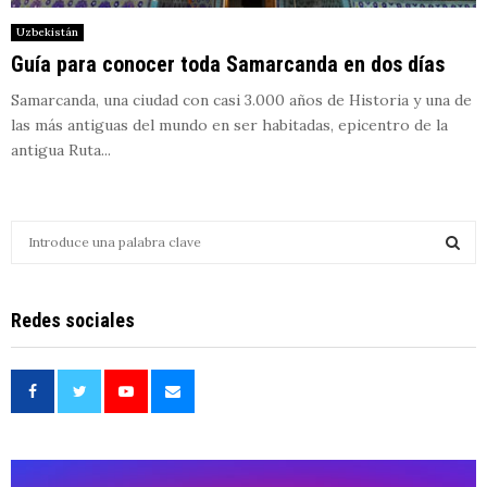
Uzbekistán
Guía para conocer toda Samarcanda en dos días
Samarcanda, una ciudad con casi 3.000 años de Historia y una de
las más antiguas del mundo en ser habitadas, epicentro de la
antigua Ruta...
S
e
a
S
r
Redes sociales
c
E
h
f
A
o
r
R
:
C