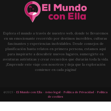
Explora el mundo a través de nuestro web, donde te llevaremos
en un emocionante recorrido por destinos increíbles, culturas
fascinantes y experiencias inolvidables. Desde consejos de
planificación hasta relatos en primera persona, estamos aquí
para inspirarte a descubrir nuevos lugares, sumergirte en
aventuras auténticas y crear recuerdos que durarán toda la vida.
¡Emprende este viaje con nosotros y deja que la exploración
comience en cada página!
@2023 -
El Mundo con Ella
-
Aviso legal
-
Política de Privacidad
-
Política
de cookies