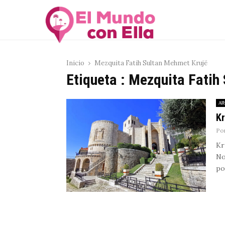
Inicio
Mezquita Fatih Sultan Mehmet Krujë
Etiqueta : Mezquita Fatih
Al
Kr
Po
Kr
No
po