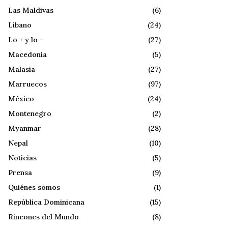
Las Maldivas
(6)
Líbano
(24)
Lo + y lo –
(27)
Macedonia
(5)
Malasia
(27)
Marruecos
(97)
México
(24)
Montenegro
(2)
Myanmar
(28)
Nepal
(10)
Noticias
(5)
Prensa
(9)
Quiénes somos
(1)
República Dominicana
(15)
Rincones del Mundo
(8)