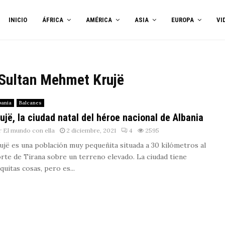
INICIO
ÁFRICA
AMÉRICA
ASIA
EUROPA
VI
 Sultan Mehmet Krujë
bania
Balcanes
ujë, la ciudad natal del héroe nacional de Albania
r
El mundo con ella
2 diciembre, 2021
4
2595
ujë es una población muy pequeñita situada a 30 kilómetros al
rte de Tirana sobre un terreno elevado. La ciudad tiene
quitas cosas, pero es...