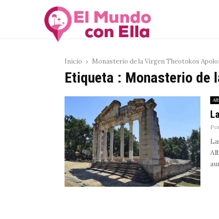
Inicio
Monasterio de la Virgen Theotokos Apolo
Etiqueta : Monasterio de 
Al
La
Po
La
Al
au