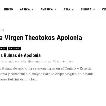
INICIO
ÁFRICA
AMÉRICA
ASIA
EUROPA
VI
nia
la Virgen Theotokos Apolonia
bania
Balcanes
s Ruinas de Apolonia
r
El mundo con ella
18 enero, 2022
12
10863
s Ruinas de Apolonia se encuentran en el Centro – Este de
bania y conforman el mayor Parque Arqueológico de Albania,
nque Butrint es mucho...