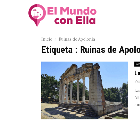
Inicio
Ruinas de Apolonia
Etiqueta : Ruinas de Apol
Al
La
Po
La
Al
au