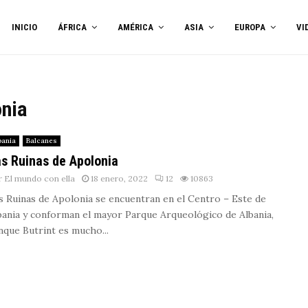
INICIO
ÁFRICA
AMÉRICA
ASIA
EUROPA
VI
onia
bania
Balcanes
s Ruinas de Apolonia
r
El mundo con ella
18 enero, 2022
12
10863
s Ruinas de Apolonia se encuentran en el Centro – Este de
bania y conforman el mayor Parque Arqueológico de Albania,
nque Butrint es mucho...