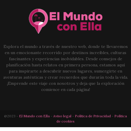
Explora el mundo a través de nuestro web, donde te llevaremos
en un emocionante recorrido por destinos increíbles, culturas
fascinantes y experiencias inolvidables. Desde consejos de
planificación hasta relatos en primera persona, estamos aquí
para inspirarte a descubrir nuevos lugares, sumergirte en
aventuras auténticas y crear recuerdos que durarán toda la vida.
¡Emprende este viaje con nosotros y deja que la exploración
comience en cada página!
@2023 -
El Mundo con Ella
-
Aviso legal
-
Política de Privacidad
-
Política
de cookies