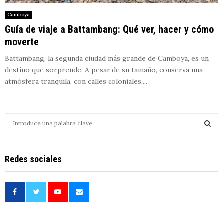
Camboya
Guía de viaje a Battambang: Qué ver, hacer y cómo
moverte
Battambang, la segunda ciudad más grande de Camboya, es un
destino que sorprende. A pesar de su tamaño, conserva una
atmósfera tranquila, con calles coloniales,...
S
e
a
S
r
Redes sociales
c
E
h
f
A
o
r
R
: