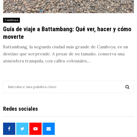
Camboya
Guía de viaje a Battambang: Qué ver, hacer y cómo
moverte
Battambang, la segunda ciudad más grande de Camboya, es un
destino que sorprende. A pesar de su tamaño, conserva una
atmósfera tranquila, con calles coloniales,...
S
e
a
S
r
Redes sociales
c
E
h
f
A
o
r
R