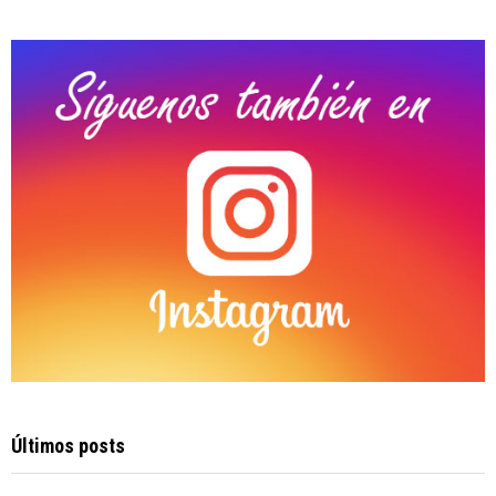
:
C
H
Últimos posts