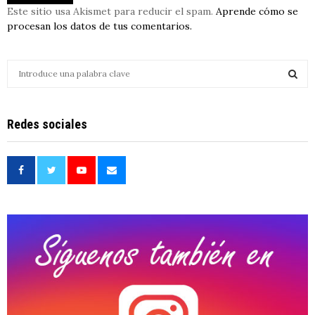
Este sitio usa Akismet para reducir el spam.
Aprende cómo se
procesan los datos de tus comentarios.
S
e
a
S
r
Redes sociales
c
E
h
f
A
o
r
R
:
C
H