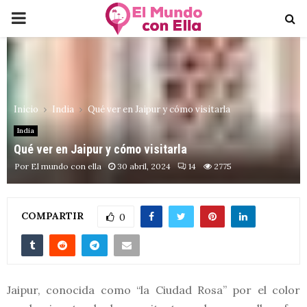
PRIMARY
MENU
Inicio
India
Qué ver en Jaipur y cómo visitarla
India
Qué ver en Jaipur y cómo visitarla
Por
El mundo con ella
30 abril, 2024
14
2775
COMPARTIR
0
Jaipur, conocida como “la Ciudad Rosa” por el color