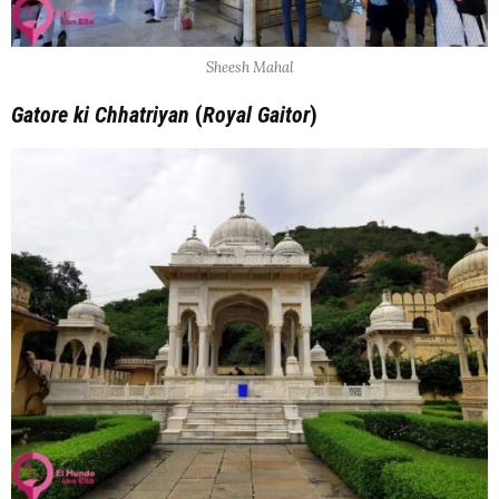
Sheesh Mahal
Gatore ki Chhatriyan
(
Royal Gaitor
)