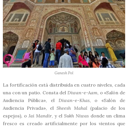
Ganesh Pol
La fortificación está distribuida en cuatro niveles, cada
una con un patio. Consta del
Diwan-e-Aam
, o «Salón de
Audiencia Pública», el
Diwan-e-Khas
, o «Salón de
Audiencia Privada», el
Sheesh Mahal
(palacio de los
espejos), o
Jai Mandir
, y el
Sukh Niwas
donde un clima
fresco es creado artificialmente por los vientos que