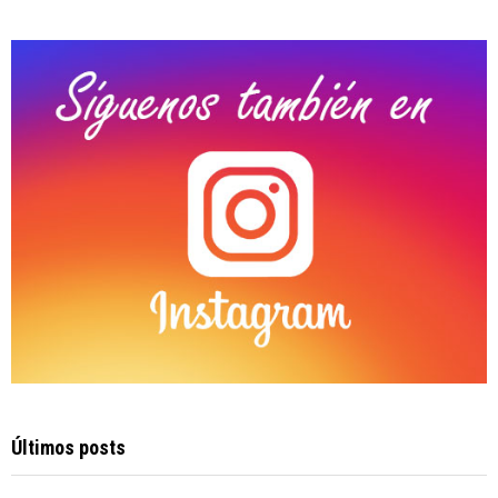
:
C
H
Últimos posts