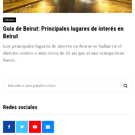
Líbano
Guía de Beirut: Principales lugares de interés en
Beirut
Los principales lugares de interés en Beirut se hallan en el
distrito centro o muy cerca de él; así que si una ventaja tiene
hacer...
S
e
a
S
r
Redes sociales
c
E
h
f
A
o
r
R