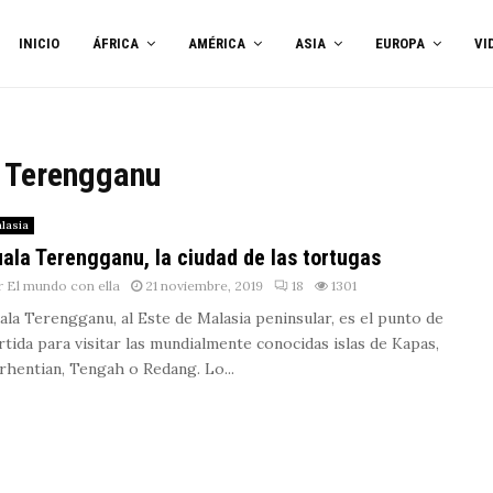
INICIO
ÁFRICA
AMÉRICA
ASIA
EUROPA
VI
a Terengganu
lasia
ala Terengganu, la ciudad de las tortugas
r
El mundo con ella
21 noviembre, 2019
18
1301
ala Terengganu, al Este de Malasia peninsular, es el punto de
rtida para visitar las mundialmente conocidas islas de Kapas,
rhentian, Tengah o Redang. Lo...