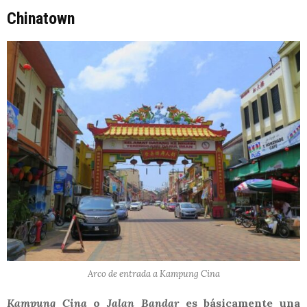
Chinatown
Arco de entrada a Kampung Cina
Kampung Cina
o
Jalan Bandar
es básicamente una