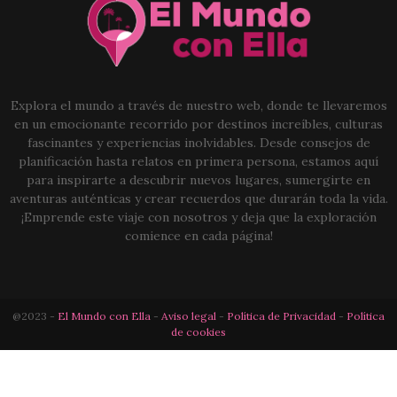
Explora el mundo a través de nuestro web, donde te llevaremos
en un emocionante recorrido por destinos increíbles, culturas
fascinantes y experiencias inolvidables. Desde consejos de
planificación hasta relatos en primera persona, estamos aquí
para inspirarte a descubrir nuevos lugares, sumergirte en
aventuras auténticas y crear recuerdos que durarán toda la vida.
¡Emprende este viaje con nosotros y deja que la exploración
comience en cada página!
@2023 -
El Mundo con Ella
-
Aviso legal
-
Política de Privacidad
-
Política
de cookies