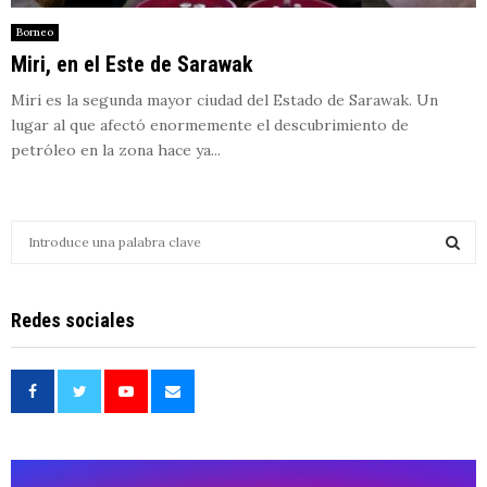
Borneo
Miri, en el Este de Sarawak
Miri es la segunda mayor ciudad del Estado de Sarawak. Un
lugar al que afectó enormemente el descubrimiento de
petróleo en la zona hace ya...
S
e
a
S
r
Redes sociales
c
E
h
f
A
o
r
R
:
C