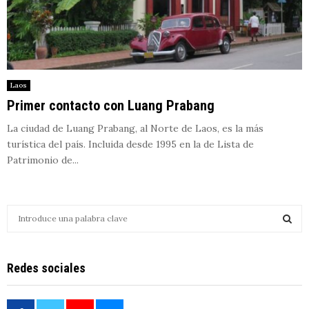
Laos
Primer contacto con Luang Prabang
La ciudad de Luang Prabang, al Norte de Laos, es la más
turística del país. Incluida desde 1995 en la de Lista de
Patrimonio de...
S
e
a
S
r
Redes sociales
c
E
h
f
A