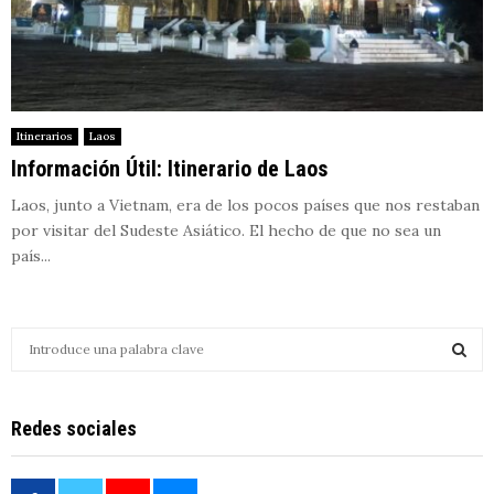
Itinerarios
Laos
Información Útil: Itinerario de Laos
Laos, junto a Vietnam, era de los pocos países que nos restaban
por visitar del Sudeste Asiático. El hecho de que no sea un
país...
S
e
a
S
r
Redes sociales
c
E
h
f
A