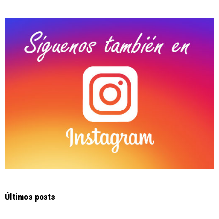
:
C
H
Últimos posts