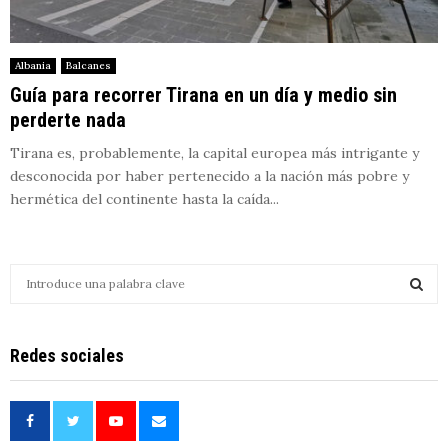
Albania
Balcanes
Guía para recorrer Tirana en un día y medio sin
perderte nada
Tirana es, probablemente, la capital europea más intrigante y
desconocida por haber pertenecido a la nación más pobre y
hermética del continente hasta la caída...
S
e
a
S
r
Redes sociales
c
E
h
f
A
o
r
R