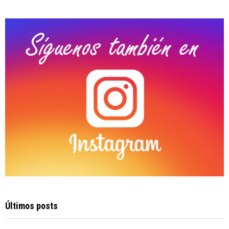
:
C
H
Últimos posts