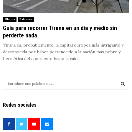
Albania
Balcanes
Guía para recorrer Tirana en un día y medio sin
perderte nada
Tirana es, probablemente, la capital europea más intrigante y
desconocida por haber pertenecido a la nación más pobre y
hermética del continente hasta la caída...
S
e
a
S
r
Redes sociales
c
E
h
f
A
o
r
R