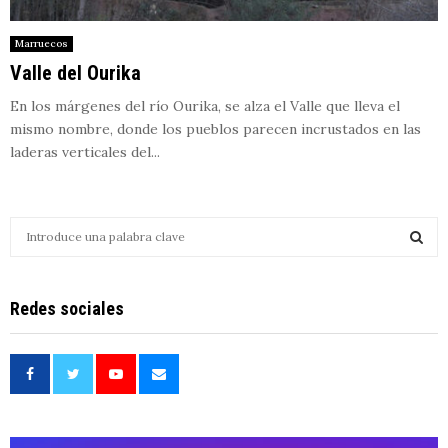
Marruecos
Valle del Ourika
En los márgenes del río Ourika, se alza el Valle que lleva el
mismo nombre, donde los pueblos parecen incrustados en las
laderas verticales del...
S
e
a
S
r
Redes sociales
c
E
h
f
A
o
r
R
:
C