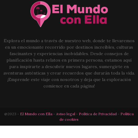
Explora el mundo a través de nuestro web, donde te llevaremos
en un emocionante recorrido por destinos increíbles, culturas
fascinantes y experiencias inolvidables. Desde consejos de
planificación hasta relatos en primera persona, estamos aquí
para inspirarte a descubrir nuevos lugares, sumergirte en
aventuras auténticas y crear recuerdos que durarán toda la vida.
¡Emprende este viaje con nosotros y deja que la exploración
comience en cada página!
@2023 -
El Mundo con Ella
-
Aviso legal
-
Política de Privacidad
-
Política
de cookies