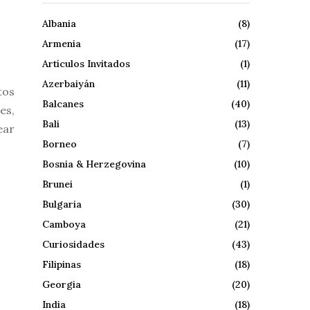
Albania
(8)
Armenia
(17)
Artículos Invitados
(1)
Azerbaiyán
(11)
tos
Balcanes
(40)
es,
Bali
(13)
ear
Borneo
(7)
Bosnia & Herzegovina
(10)
Brunei
(1)
Bulgaria
(30)
Camboya
(21)
Curiosidades
(43)
Filipinas
(18)
Georgia
(20)
India
(18)