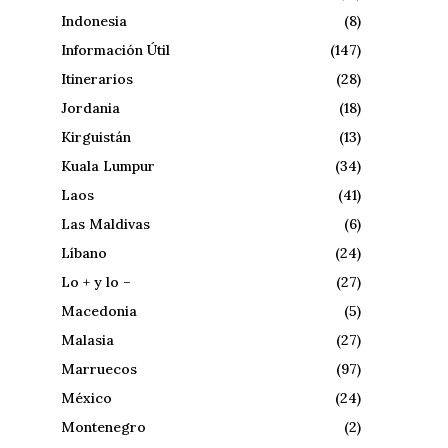
Indonesia
(8)
Información Útil
(147)
Itinerarios
(28)
Jordania
(18)
Kirguistán
(13)
Kuala Lumpur
(34)
Laos
(41)
Las Maldivas
(6)
Líbano
(24)
Lo + y lo –
(27)
Macedonia
(5)
Malasia
(27)
Marruecos
(97)
México
(24)
Montenegro
(2)