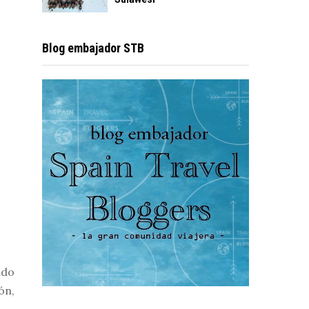
Blog embajador STB
ado
ón,