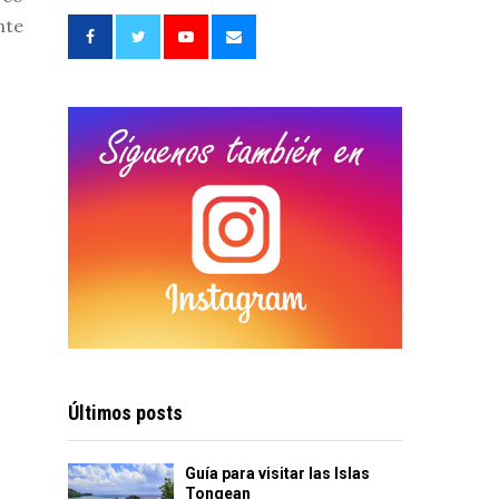
f
A
nte
o
r
R
:
C
H
Últimos posts
Guía para visitar las Islas
Tongean