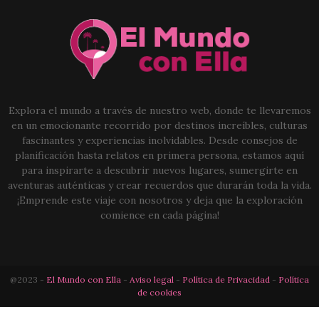
Explora el mundo a través de nuestro web, donde te llevaremos
en un emocionante recorrido por destinos increíbles, culturas
fascinantes y experiencias inolvidables. Desde consejos de
planificación hasta relatos en primera persona, estamos aquí
para inspirarte a descubrir nuevos lugares, sumergirte en
aventuras auténticas y crear recuerdos que durarán toda la vida.
¡Emprende este viaje con nosotros y deja que la exploración
comience en cada página!
@2023 -
El Mundo con Ella
-
Aviso legal
-
Política de Privacidad
-
Política
de cookies