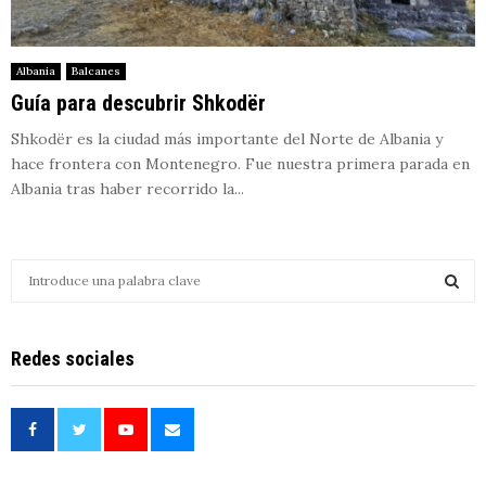
Albania
Balcanes
Guía para descubrir Shkodër
Shkodër es la ciudad más importante del Norte de Albania y
hace frontera con Montenegro. Fue nuestra primera parada en
Albania tras haber recorrido la...
S
e
a
S
r
Redes sociales
c
E
h
f
A
o
r
R
: