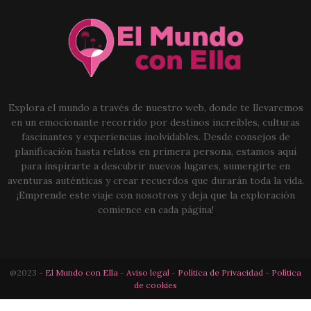
Explora el mundo a través de nuestro web, donde te llevaremos
en un emocionante recorrido por destinos increíbles, culturas
fascinantes y experiencias inolvidables. Desde consejos de
planificación hasta relatos en primera persona, estamos aquí
para inspirarte a descubrir nuevos lugares, sumergirte en
aventuras auténticas y crear recuerdos que durarán toda la vida.
¡Emprende este viaje con nosotros y deja que la exploración
comience en cada página!
@2023 -
El Mundo con Ella
-
Aviso legal
-
Política de Privacidad
-
Política
de cookies