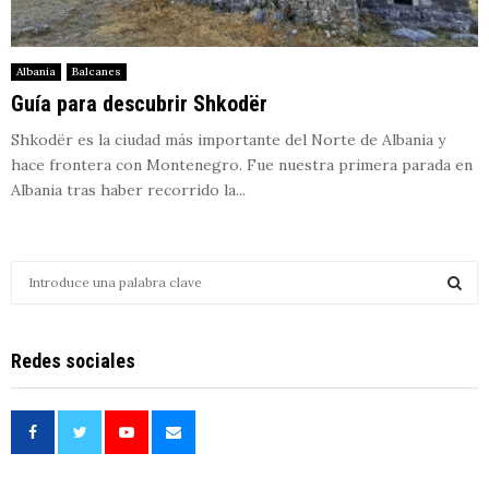
Albania
Balcanes
Guía para descubrir Shkodër
Shkodër es la ciudad más importante del Norte de Albania y
hace frontera con Montenegro. Fue nuestra primera parada en
Albania tras haber recorrido la...
S
e
a
S
r
Redes sociales
c
E
h
f
A
o
r
R
: