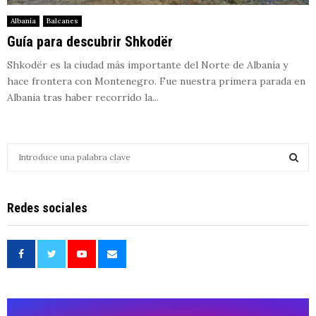
Albania
Balcanes
Guía para descubrir Shkodër
Shkodër es la ciudad más importante del Norte de Albania y
hace frontera con Montenegro. Fue nuestra primera parada en
Albania tras haber recorrido la...
S
e
a
S
r
Redes sociales
c
E
h
f
A
o
r
R
:
C