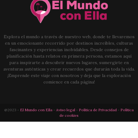
Explora el mundo a través de nuestro web, donde te llevaremos
en un emocionante recorrido por destinos increíbles, culturas
fascinantes y experiencias inolvidables. Desde consejos de
planificación hasta relatos en primera persona, estamos aquí
para inspirarte a descubrir nuevos lugares, sumergirte en
aventuras auténticas y crear recuerdos que durarán toda la vida.
¡Emprende este viaje con nosotros y deja que la exploración
comience en cada página!
@2023 -
El Mundo con Ella
-
Aviso legal
-
Política de Privacidad
-
Política
de cookies