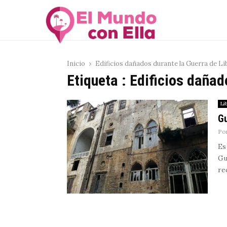
Inicio
Edificios dañados durante la Guerra de L
Etiqueta : Edificios daña
Lí
Gu
Po
Es
Gu
re