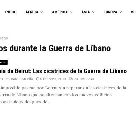
INICIO
ÁFRICA
AMÉRICA
ASIA
EUROPA
VI
íbano
dos durante la Guerra de Líbano
bano
ía de Beirut: Las cicatrices de la Guerra de Líbano
r
El mundo con ella
5 febrero, 2019
23
2233
 imposible pasear por Beirut sin reparar en las cicatrices de la
erra de Líbano que se alternan con los nuevos edificios
construídos después de...