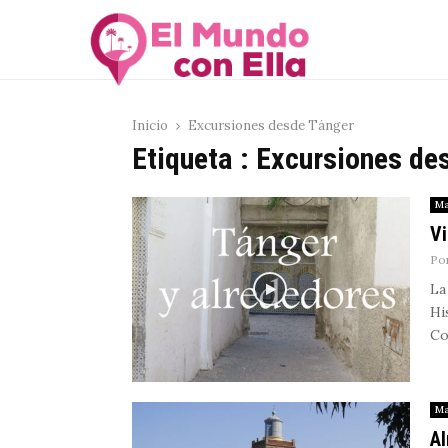
Inicio
Excursiones desde Tánger
Etiqueta : Excursiones de
Ma
Vi
Po
La
Hi
Co
Ma
Al