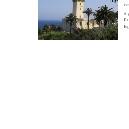
Po
A 
Es
lug