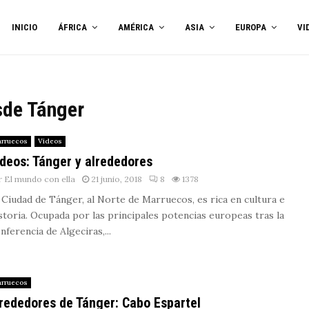
INICIO
ÁFRICA
AMÉRICA
ASIA
EUROPA
VI
sde Tánger
rruecos
Videos
deos: Tánger y alrededores
r
El mundo con ella
21 junio, 2018
8
1378
 Ciudad de Tánger, al Norte de Marruecos, es rica en cultura e
storia. Ocupada por las principales potencias europeas tras la
nferencia de Algeciras,...
rruecos
rededores de Tánger: Cabo Espartel