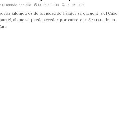
r
El mundo con ella
19 junio, 2018
16
3494
pocos kilómetros de la ciudad de Tánger se encuentra el Cabo
partel, al que se puede acceder por carretera. Se trata de un
ar...