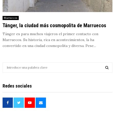
Marruecos
Tánger, la ciudad más cosmopolita de Marruecos
Tánger es para muchos viajeros el primer contacto con
Marruecos. Su historia, rica en acontecimientos, la ha
convertido en una ciudad cosmopolita y diversa. Pese...
S
e
a
S
r
Redes sociales
c
E
h
f
A
o
r
R
: