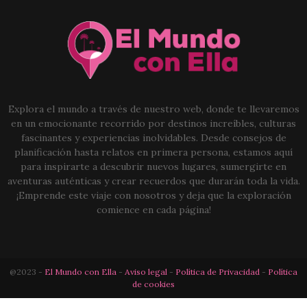
Explora el mundo a través de nuestro web, donde te llevaremos
en un emocionante recorrido por destinos increíbles, culturas
fascinantes y experiencias inolvidables. Desde consejos de
planificación hasta relatos en primera persona, estamos aquí
para inspirarte a descubrir nuevos lugares, sumergirte en
aventuras auténticas y crear recuerdos que durarán toda la vida.
¡Emprende este viaje con nosotros y deja que la exploración
comience en cada página!
@2023 -
El Mundo con Ella
-
Aviso legal
-
Política de Privacidad
-
Política
de cookies