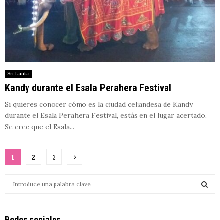
Sri Lanka
Kandy durante el Esala Perahera Festival
Si quieres conocer cómo es la ciudad celiandesa de Kandy
durante el Esala Perahera Festival, estás en el lugar acertado.
Se cree que el Esala...
Paginación
1
2
3
de
S
entradas
e
a
S
r
Redes sociales