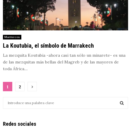
Marruecos
La Koutubia, el símbolo de Marrakech
La mezquita Koutubia -ahora casi tan sólo un minarete- es una
de las mezquitas más bellas del Magreb y de las mayores de
toda África....
Paginación
1
2
de
S
entradas
e
a
S
r
Redes sociales
c
E
h