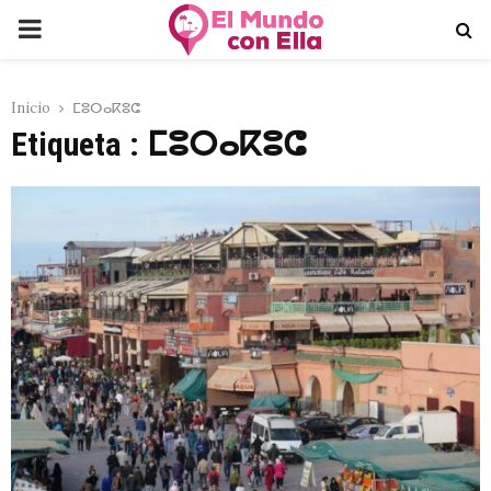
PRIMARY
MENU
Inicio
ⵎⵓⵔⴰⴽⵓⵛ
Etiqueta : ⵎⵓⵔⴰⴽⵓⵛ